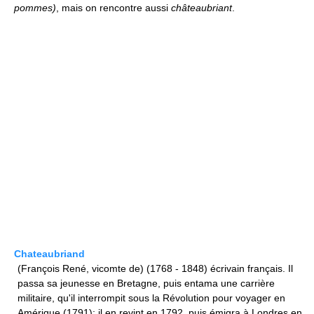
pommes)
, mais on rencontre aussi
châteaubriant
.
Chateaubriand
(François René, vicomte de) (1768 - 1848) écrivain français. Il
passa sa jeunesse en Bretagne, puis entama une carrière
militaire, qu'il interrompit sous la Révolution pour voyager en
Amérique (1791); il en revint en 1792, puis émigra à Londres en