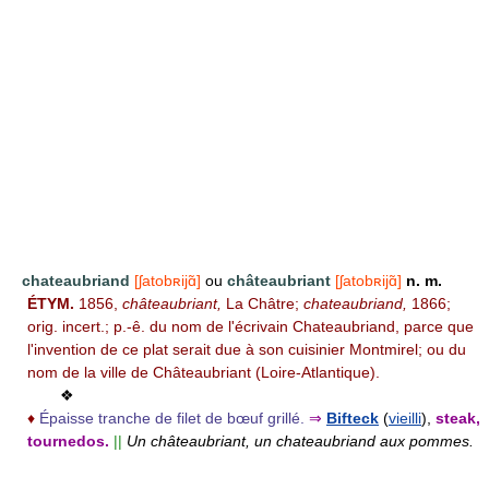
chateaubriand
[ʃatobʀijɑ̃]
ou
châteaubriant
[ʃatobʀijɑ̃]
n. m.
ÉTYM.
1856,
châteaubriant,
La Châtre;
chateaubriand,
1866;
orig. incert.; p.-ê. du nom de l'écrivain Chateaubriand, parce que
l'invention de ce plat serait due à son cuisinier Montmirel; ou du
nom de la ville de Châteaubriant (Loire-Atlantique).
❖
♦
Épaisse tranche de filet de bœuf grillé.
⇒
Bifteck
(
vieilli
),
steak,
tournedos.
||
Un châteaubriant, un chateaubriand aux pommes.