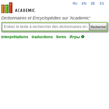
RU
EN
DE
ES
fr-academic.com
Dictionnaires et Encyclopédies sur 'Academic'
Recherche!
interprétations
traductions
livres
Игры ⚽