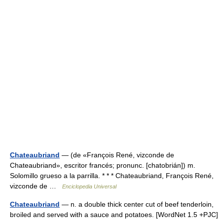
Chateaubriand
— (de «François René, vizconde de
Chateaubriand», escritor francés; pronunc. [chatobrián]) m.
Solomillo grueso a la parrilla. * * * Chateaubriand, François René,
vizconde de …
Enciclopedia Universal
Chateaubriand
— n. a double thick center cut of beef tenderloin,
broiled and served with a sauce and potatoes. [WordNet 1.5 +PJC]