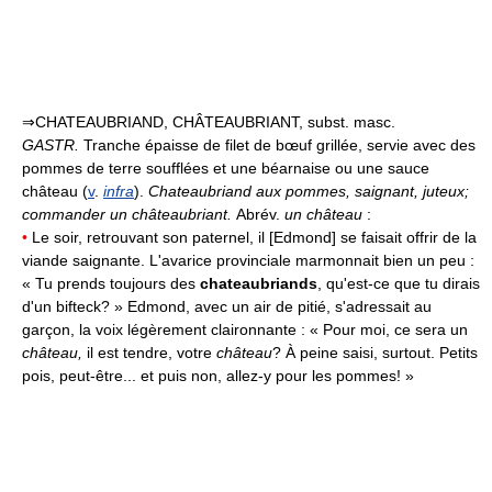
⇒CHATEAUBRIAND, CHÂTEAUBRIANT, subst. masc.
GASTR.
Tranche épaisse de filet de bœuf grillée, servie avec des
pommes de terre soufflées et une béarnaise ou une sauce
château (
v
.
infra
).
Chateaubriand aux pommes, saignant, juteux;
commander un châteaubriant.
Abrév.
un château
:
•
Le soir, retrouvant son paternel, il [Edmond] se faisait offrir de la
viande saignante. L'avarice provinciale marmonnait bien un peu :
« Tu prends toujours des
chateaubriands
, qu'est-ce que tu dirais
d'un bifteck? » Edmond, avec un air de pitié, s'adressait au
garçon, la voix légèrement claironnante : « Pour moi, ce sera un
château,
il est tendre, votre
château
? À peine saisi, surtout. Petits
pois, peut-être... et puis non, allez-y pour les pommes! »