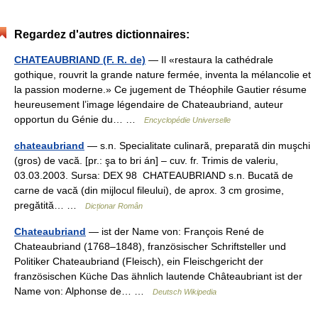
Regardez d'autres dictionnaires:
CHATEAUBRIAND (F. R. de)
— Il «restaura la cathédrale
gothique, rouvrit la grande nature fermée, inventa la mélancolie et
la passion moderne.» Ce jugement de Théophile Gautier résume
heureusement l’image légendaire de Chateaubriand, auteur
opportun du Génie du… …
Encyclopédie Universelle
chateaubriand
— s.n. Specialitate culinară, preparată din muşchi
(gros) de vacă. [pr.: şa to bri án] – cuv. fr. Trimis de valeriu,
03.03.2003. Sursa: DEX 98 CHATEAUBRIAND s.n. Bucată de
carne de vacă (din mijlocul fileului), de aprox. 3 cm grosime,
pregătită… …
Dicționar Român
Chateaubriand
— ist der Name von: François René de
Chateaubriand (1768–1848), französischer Schriftsteller und
Politiker Chateaubriand (Fleisch), ein Fleischgericht der
französischen Küche Das ähnlich lautende Châteaubriant ist der
Name von: Alphonse de… …
Deutsch Wikipedia