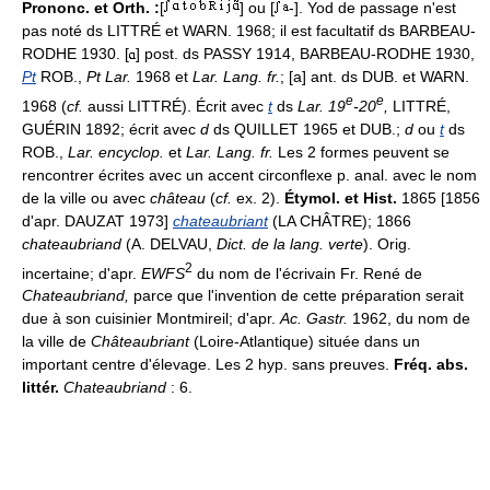
Prononc. et Orth. :
[
] ou [
-]. Yod de passage n'est
pas noté ds LITTRÉ et WARN. 1968; il est facultatif ds BARBEAU-
RODHE 1930. [
] post. ds PASSY 1914, BARBEAU-RODHE 1930,
Pt
ROB.,
Pt Lar.
1968 et
Lar. Lang. fr.
; [a] ant. ds DUB. et WARN.
e
e
1968 (
cf.
aussi LITTRÉ). Écrit avec
t
ds
Lar. 19
-20
,
LITTRÉ,
GUÉRIN 1892; écrit avec
d
ds QUILLET 1965 et DUB.;
d
ou
t
ds
ROB.,
Lar. encyclop.
et
Lar. Lang. fr.
Les 2 formes peuvent se
rencontrer écrites avec un accent circonflexe p. anal. avec le nom
de la ville ou avec
château
(
cf.
ex. 2).
Étymol. et Hist.
1865 [1856
d'apr. DAUZAT 1973]
chateaubriant
(LA CHÂTRE); 1866
chateaubriand
(A. DELVAU,
Dict. de la lang. verte
). Orig.
2
incertaine; d'apr.
EWFS
du nom de l'écrivain Fr. René de
Chateaubriand,
parce que l'invention de cette préparation serait
due à son cuisinier Montmireil; d'apr.
Ac. Gastr.
1962, du nom de
la ville de
Châteaubriant
(Loire-Atlantique) située dans un
important centre d'élevage. Les 2 hyp. sans preuves.
Fréq. abs.
littér.
Chateaubriand
: 6.