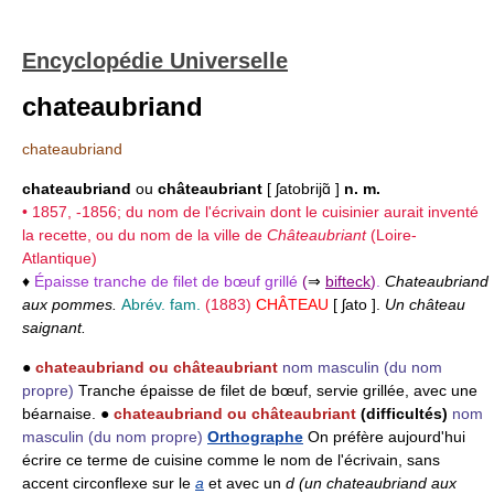
Encyclopédie Universelle
chateaubriand
chateaubriand
chateaubriand
ou
châteaubriant
[ ʃatobrijɑ̃ ]
n. m.
• 1857, -1856; du nom de l'écrivain dont le cuisinier aurait inventé
la recette, ou du nom de la ville de
Châteaubriant
(Loire-
Atlantique)
♦
Épaisse tranche de filet de bœuf grillé
(
⇒
bifteck
)
.
Chateaubriand
aux pommes.
Abrév. fam.
(1883)
CHÂTEAU
[ ʃato ].
Un château
saignant.
●
chateaubriand ou châteaubriant
nom masculin
(du nom
propre)
Tranche épaisse de filet de bœuf, servie grillée, avec une
béarnaise. ●
chateaubriand ou châteaubriant
(difficultés)
nom
masculin
(du nom propre)
Orthographe
On préfère aujourd'hui
écrire ce terme de cuisine comme le nom de l'écrivain, sans
accent circonflexe sur le
a
et avec un
d (un chateaubriand aux