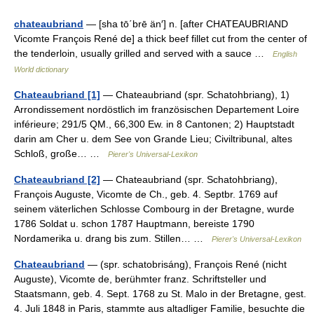
chateaubriand
— [sha tō΄brē än′] n. [after CHATEAUBRIAND
Vicomte François René de] a thick beef fillet cut from the center of
the tenderloin, usually grilled and served with a sauce …
English
World dictionary
Chateaubriand [1]
— Chateaubriand (spr. Schatohbriang), 1)
Arrondissement nordöstlich im französischen Departement Loire
inférieure; 291/5 QM., 66,300 Ew. in 8 Cantonen; 2) Hauptstadt
darin am Cher u. dem See von Grande Lieu; Civiltribunal, altes
Schloß, große… …
Pierer's Universal-Lexikon
Chateaubriand [2]
— Chateaubriand (spr. Schatohbriang),
François Auguste, Vicomte de Ch., geb. 4. Septbr. 1769 auf
seinem väterlichen Schlosse Combourg in der Bretagne, wurde
1786 Soldat u. schon 1787 Hauptmann, bereiste 1790
Nordamerika u. drang bis zum. Stillen… …
Pierer's Universal-Lexikon
Chateaubriand
— (spr. schatobrisáng), François René (nicht
Auguste), Vicomte de, berühmter franz. Schriftsteller und
Staatsmann, geb. 4. Sept. 1768 zu St. Malo in der Bretagne, gest.
4. Juli 1848 in Paris, stammte aus altadliger Familie, besuchte die